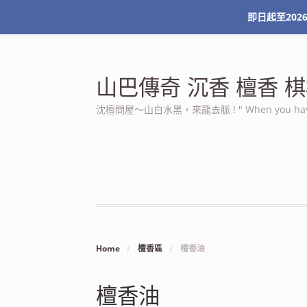
即日起至2026
最新消息
關於本站
服務條款
我的帳號
山巴傳奇 沉香 檀香
沈檀問屋～山白水黑，來龍去脈 ! " When you have n
Home
/
檀香區
/
檀香油
檀香油