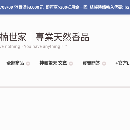
/08/09 消費滿$3,000元, 即可享$300抵用金一回! 結帳時請輸入代碼: b2
NT$
0
0 items
 棋楠世家｜專業天然香品
othing，You have anything！ "
全部商品
神氣驚天 文章
買賣問答
+官方L