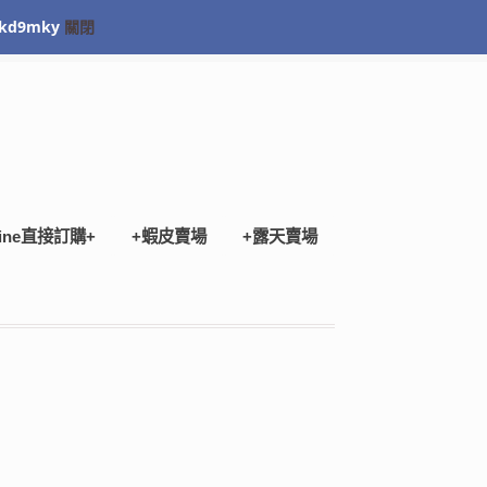
kd9mky
關閉
Checkout
ine直接訂購+
+蝦皮賣場
+露天賣場