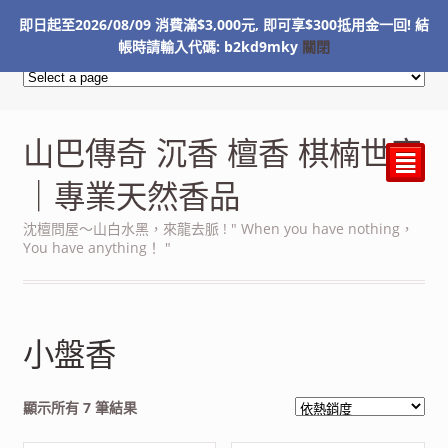
即日起至2026/08/09 消費滿$3,000元, 即可享$300抵用金一回! 結
NT$
0
帳時請輸入代碼: b2kd9mky
關閉
山巴傳奇 沉香 檀香 棋楠世家
²
｜專業天然香品
沈檀問屋～山白水黑，來龍去脈 ! " When you have nothing，
You have anything！ "
小盤香
依
顯示所有 7 筆結果
熱