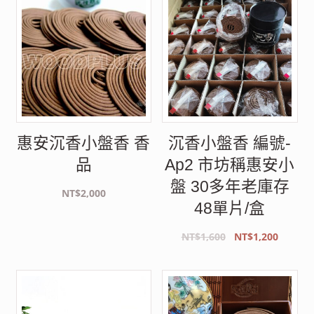
NT$2,900。
NT$2,580。
惠安沉香小盤香 香
沉香小盤香 編號-
品
Ap2 市坊稱惠安小
盤 30多年老庫存
NT$
2,000
48單片/盒
原
目
NT$
1,600
NT$
1,200
始
前
價
價
格：
格：
NT$1,600。
NT$1,2