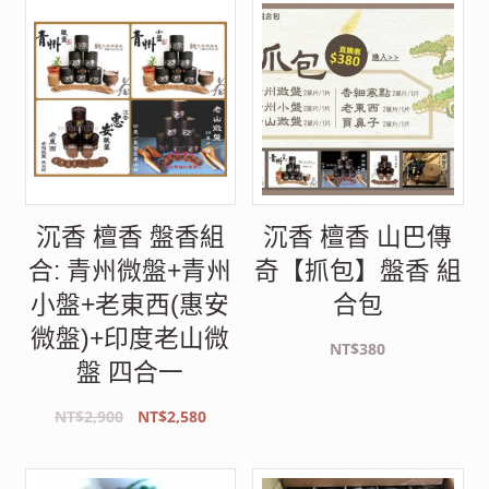
銷
度
排
序
沉香 檀香 盤香組
沉香 檀香 山巴傳
合: 青州微盤+青州
奇【抓包】盤香 組
小盤+老東西(惠安
合包
微盤)+印度老山微
NT$
380
盤 四合一
原
目
NT$
2,900
NT$
2,580
始
前
價
價
格：
格：