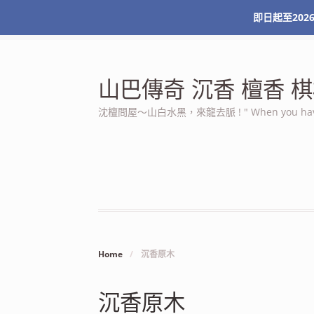
即日起至2026
最新消息
關於本站
服務條款
我的帳號
山巴傳奇 沉香 檀香
沈檀問屋～山白水黑，來龍去脈 ! " When you have n
Home
/
沉香原木
沉香原木