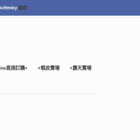
kd9mky
關閉
Checkout
ine直接訂購+
+蝦皮賣場
+露天賣場