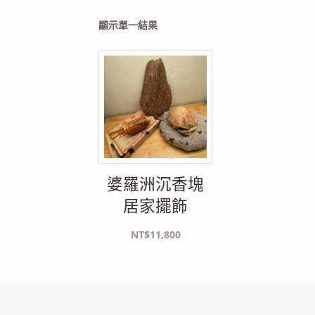
顯示單一結果
婆羅洲沉香塊
居家擺飾
NT$
11,800