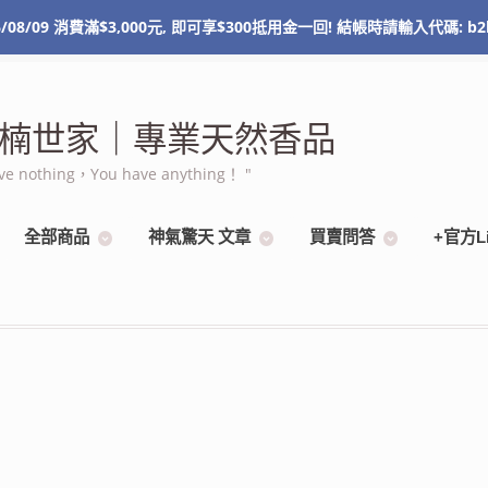
/08/09 消費滿$3,000元, 即可享$300抵用金一回! 結帳時請輸入代碼: b2
NT$
0
0 items
 棋楠世家｜專業天然香品
othing，You have anything！ "
全部商品
神氣驚天 文章
買賣問答
+官方L