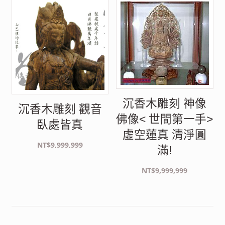
銷
度
排
序
沉香木雕刻 神像
沉香木雕刻 觀音
佛像< 世間第一手>
臥處皆真
虛空蓮真 清淨圓
NT$
9,999,999
滿!
NT$
9,999,999