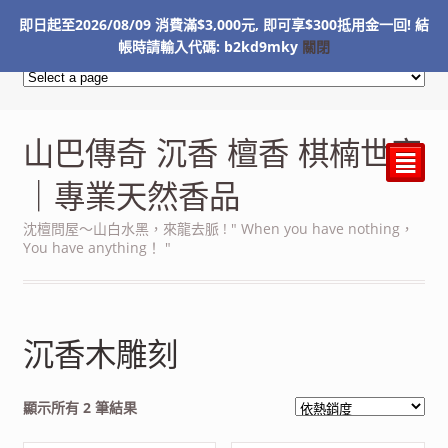
即日起至2026/08/09 消費滿$3,000元, 即可享$300抵用金一回! 結
NT$
0
帳時請輸入代碼: b2kd9mky
關閉
山巴傳奇 沉香 檀香 棋楠世家
²
｜專業天然香品
沈檀問屋～山白水黑，來龍去脈 ! " When you have nothing，
You have anything！ "
沉香木雕刻
依
顯示所有 2 筆結果
熱