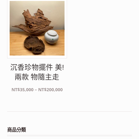
沉香珍物擺件 美!
兩款 物隨主走
價
NT$
35,000
–
NT$
200,000
格
範
圍：
NT$35,000
到
商品分類
NT$200,000