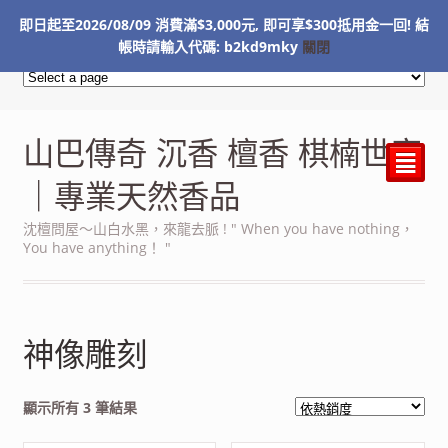
即日起至2026/08/09 消費滿$3,000元, 即可享$300抵用金一回! 結
NT$
0
帳時請輸入代碼: b2kd9mky
關閉
山巴傳奇 沉香 檀香 棋楠世家
²
｜專業天然香品
沈檀問屋～山白水黑，來龍去脈 ! " When you have nothing，
You have anything！ "
神像雕刻
依
顯示所有 3 筆結果
熱