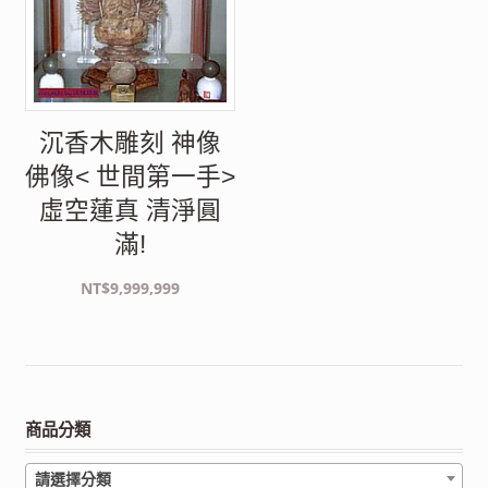
沉香木雕刻 神像
佛像< 世間第一手>
虛空蓮真 清淨圓
滿!
NT$
9,999,999
商品分類
請選擇分類