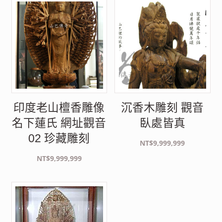
銷
度
排
序
印度老山檀香雕像
沉香木雕刻 觀音
名下蓮氏 網址觀音
臥處皆真
02 珍藏雕刻
NT$
9,999,999
NT$
9,999,999