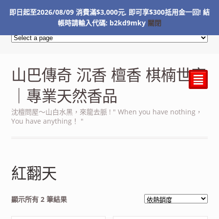
即日起至2026/08/09 消費滿$3,000元, 即可享$300抵用金一回! 結
NT$
0
帳時請輸入代碼: b2kd9mky
關閉
山巴傳奇 沉香 檀香 棋楠世家
²
｜專業天然香品
沈檀問屋～山白水黑，來龍去脈 ! " When you have nothing，
You have anything！ "
紅翻天
依
顯示所有 2 筆結果
熱