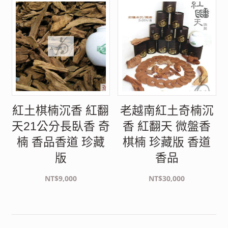
銷
度
排
序
紅土棋楠沉香 紅翻
老越南紅土奇楠沉
天21公分長臥香 奇
香 紅翻天 微盤香
楠 香品香道 珍藏
棋楠 珍藏版 香道
版
香品
NT$
9,000
NT$
30,000