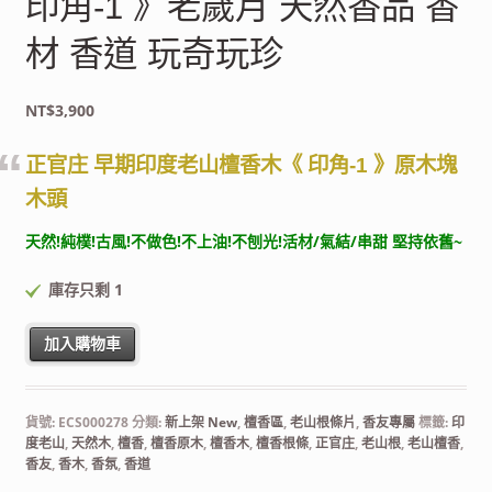
印角-1 》老歲月 天然香品 香
材 香道 玩奇玩珍
NT$
3,900
正官庄 早期印度老山檀香木《 印角-1 》原木塊
木頭
天然!純樸!古風!不做色!不上油!不刨光!活材/氣結/串甜 堅持依舊~
庫存只剩 1
正官庄 早期印度老山檀香木 原木塊 木頭《 印角-1 》老歲月 天然香品
加入購物車
貨號:
ECS000278
分類:
新上架 New
,
檀香區
,
老山根條片
,
香友專屬
標籤:
印
度老山
,
天然木
,
檀香
,
檀香原木
,
檀香木
,
檀香根條
,
正官庄
,
老山根
,
老山檀香
,
香友
,
香木
,
香氛
,
香道