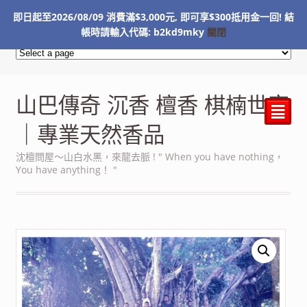
即日起至2026/08/09 消費滿$3,000元, 即可享$300抵用金一回! 結
NT$
0
帳時請輸入代碼: b2kd9mky
關閉
山巴傳奇 沉香 檀香 棋楠世家
²
｜專業天然香品
沈檀問屋～山白水黑，來龍去脈 ! " When you have nothing，
You have anything！ "