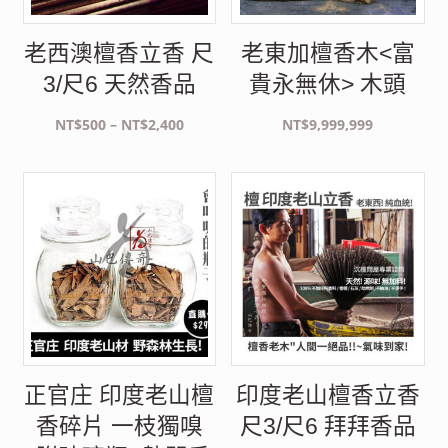
老西澳檀香立香 尺
老東加檀香木<富
3/尺6 天然香品
貴永無休> 木頭
價
NT$
500
–
NT$
2,400
NT$
9,999,999
格
範
圍：
NT$500
到
NT$2,400
正官庄 印度老山檀
印度老山檀香立香
香碎片 一枝獨嗅
尺3/尺6 拜拜香品