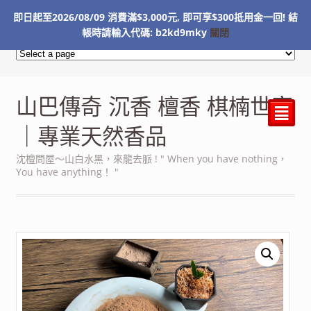
即日起至2026/08/09 消費滿$3,000元, 即可享$300抵用金一回! 結
NT$
0
帳時請輸入代碼: b2kd9mky
關閉
山巴傳奇 沉香 檀香 棋楠世家
²
｜專業天然香品
沈檀問屋～山白水黑，來龍去脈 ! " When you have nothing，
You have anything！ "