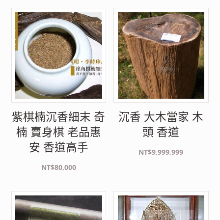
紫棋楠沉香細末 奇
沉香 大木當家 木
楠 賣身棋 老品惠
頭 香道
安 香道高手
NT$
9,999,999
NT$
80,000