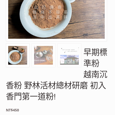
早期標
準粉
越南沉
香粉 野林活材總材研磨 初入
香門第一道粉!
NT$
450