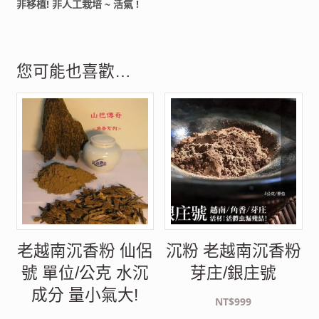
非移植! 非人工栽培 ~ 活氣 !
您可能也喜歡…
老越南沉香粉 仙侶
沉粉 老越南沉香粉
號 單位/公克 水沉
芽庄/銀庄號
成分 量小氣大!
NT$
999