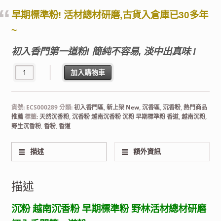
早期標準粉! 活材總材研磨,古貨入倉庫已30多年
~
初入香門第一道粉! 簡純不容易, 淡中出真味 !
早期標準粉 越南沉香粉 野林活材總材研磨 初入香門第一道粉! 數量
加入購物車
貨號:
ECS000289
分類:
初入香門區
,
新上架 New
,
沉香區
,
沉香粉
,
熱門商品
推薦
標籤:
天然沉香粉
,
沉香粉 越南沉香粉 沉粉 早期標準粉 香道
,
越南沉粉
,
野生沉香粉
,
香粉
,
香道
描述
額外資訊
描述
沉粉 越南沉香粉 早期標準粉 野林活材總材研磨