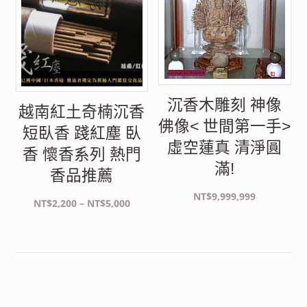
沉香木雕刻 神像
越南紅土奇楠沉香
佛像< 世間第一手>
短臥香 踐紅塵 臥
虛空蓮真 清淨圓
香 懷香系列 熱門
滿!
香品推薦
NT$
9,999,999
價
NT$
2,200
–
NT$
5,000
格
範
圍：
NT$2,200
到
NT$5,000