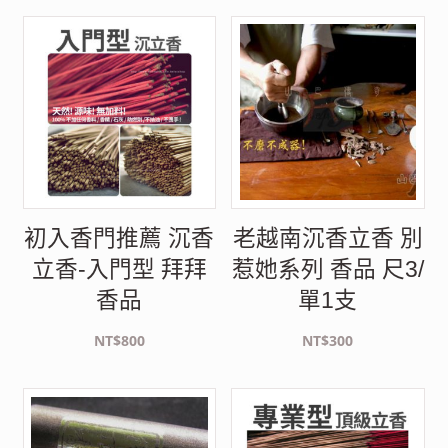
初入香門推薦 沉香
老越南沉香立香 別
立香-入門型 拜拜
惹她系列 香品 尺3/
香品
單1支
NT$
800
NT$
300