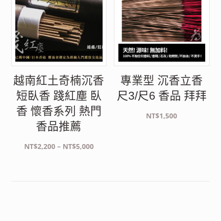
越南紅土奇楠沉香
專業型 沉香立香
短臥香 踐紅塵 臥
尺3/尺6 香品 拜拜
香 懷香系列 熱門
NT$
1,500
香品推薦
價
NT$
2,200
–
NT$
5,000
格
範
圍：
NT$2,200
到
NT$5,000