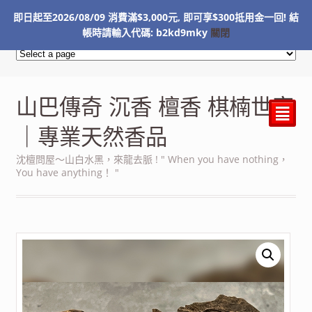
即日起至2026/08/09 消費滿$3,000元, 即可享$300抵用金一回! 結
NT$
0
帳時請輸入代碼: b2kd9mky
關閉
山巴傳奇 沉香 檀香 棋楠世家
²
｜專業天然香品
沈檀問屋～山白水黑，來龍去脈 ! " When you have nothing，
You have anything！ "