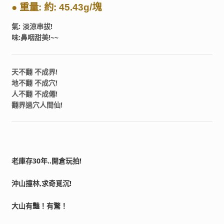
● 重量: 約: 45.43g/塊
氣: 淡涼串拔!
味:鼻咽甜美!~~
天不翻 不成界!
地不翻 不成穴!
人不翻 不成僊!
翻界過穴人間仙!
老庫存30年..開倉玩拍!
沖山撞林,求奇覓沉!
大山有豔！有驚！