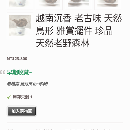
越南沉香 老古味 天然
鳥形 雅賞擺件 珍品
天然老野森林
NT$
23,800
早期收藏~
老越南 歲月風化~珍藏!
庫存只剩 1
越南沉香 老古味 天然鳥形 雅賞擺件 珍品 天然老野森林 數量
加入購物車