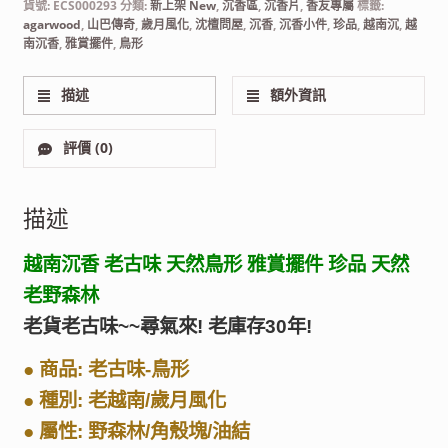
貨號:
ECS000293
分類:
新上架 New
,
沉香區
,
沉香片
,
香友專屬
標籤:
agarwood
,
山巴傳奇
,
歲月風化
,
沈檀問屋
,
沉香
,
沉香小件
,
珍品
,
越南沉
,
越
南沉香
,
雅賞擺件
,
鳥形
描述
額外資訊
評價 (0)
描述
越南沉香 老古味 天然鳥形 雅賞擺件 珍品 天然
老野森林
老貨老古味~~尋氣來! 老庫存30年!
● 商品: 老古味-鳥形
● 種別: 老越南/歲月風化
● 屬性: 野森林/角殼塊/油結