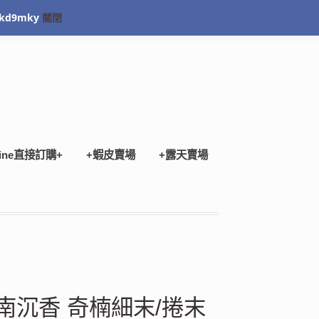
kd9mky
關閉
Checkout
ine直接訂購+
+蝦皮賣場
+露天賣場
南沉香 奇楠細末/捲末