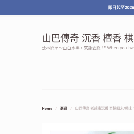
即日起至2026
最新消息
關於本站
服務條款
我的帳號
山巴傳奇 沉香 檀香
沈檀問屋～山白水黑，來龍去脈 ! " When you have n
Home
/
商品
/
山巴傳奇 老越南沉香 奇楠細末/捲末 