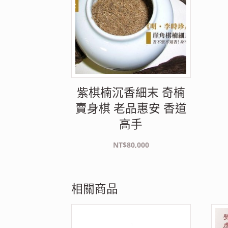
紫棋楠沉香細末 奇楠
賣身棋 老品惠安 香道
高手
NT$
80,000
相關商品