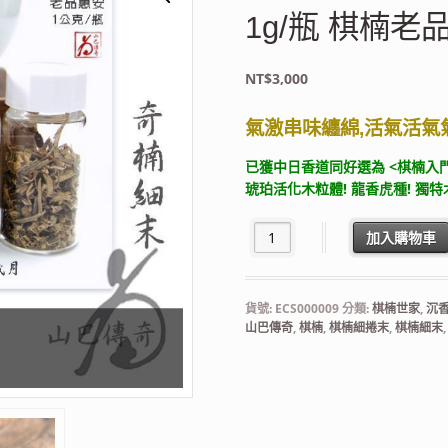
1g/瓶 棋楠老
NT$
3,000
氣激串味纏綿,活氣活氣
已獲中日香道同好選為 <棋楠入門
琥珀活化木粒體! 龍香虎種! 獨特
山巴傳奇 老越南沉香 奇楠細末/捲
加入購物車
貨號:
ECS000009
分類:
棋楠世家
,
沉
山巴傳奇
,
棋楠
,
棋楠細捲末
,
棋楠細末