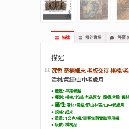
描述
額外資訊
評價 (
描述
沉香 奇楠細末 老板交待 棋楠
/
活材/氣結/山中老歲月
●
產區: 早期老越
● 種別: 棋楠/老越/老品惠安 龍香虎種! 獨
屬性:
●
活材/氣結/野山林區/山中老歲月
● 規格: 細末
● 重量: 1公克/瓶/專業無菌實驗室用瓶
● 級數: 棋楠品