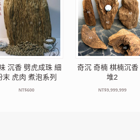
味 沉香 劈虎成珠 細
奇沉 奇楠 棋楠沉香
粉末 虎肉 煮泡系列
堆2
NT$
600
NT$
9,999,999