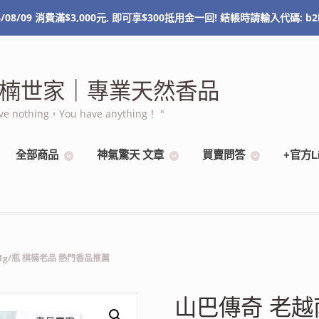
/08/09 消費滿$3,000元, 即可享$300抵用金一回! 結帳時請輸入代碼: b2
NT$
0
0 items
 棋楠世家｜專業天然香品
othing，You have anything！ "
全部商品
神氣驚天 文章
買賣問答
+官方L
1g/瓶 棋楠老品 熱門香品推薦
山巴傳奇 老越