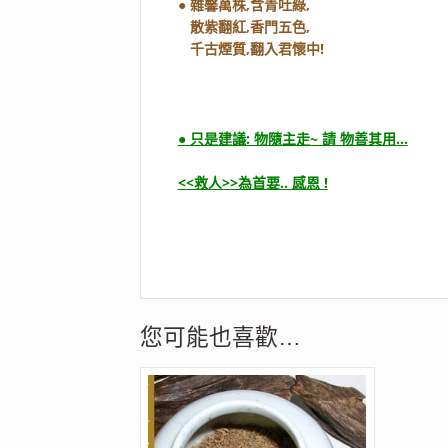
● 雜馨萬株,含青吐綠,
散紫翻紅,香門五色,
千古煙質,翻入君懷中!
● 只是建議: 物隨主走~ 請 物善其用…
<<救人>>為首要.. 感恩 !
您可能也喜歡…