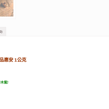
0)
老品惠安 1公克
特木氣!