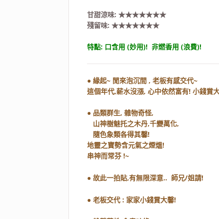
甘甜涼味: ★★★★★★★
殘留味: ★★★★★★★
特點: 口含用 (妙用)! 非燃香用 (浪費)!
● 緣起~ 閒來泡沉間 , 老板有感交代~
這個年代,薪水沒漲, 心中依然富有! 小錢賞大
● 品類群生, 雜物奇怪,
山神樹魅托之木丹,千變萬化,
隨色象類各得其馨!
地靈之寶勢含元氣之煙熅!
串神而常芬 !~
● 故此一拍貼,有無限深意.. 師兄/姐請!
● 老板交代 : 家家小錢賞大馨!