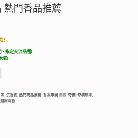
品 熱門香品推薦
氣!
> 指定交流品種!
木氣!
末 1g/瓶 棋楠老品 熱門香品推薦 數量
香區
,
沉香粉
,
熱門商品推薦
,
香友專屬
標籤:
奇楠
,
奇楠細末
,
,
越南沉香