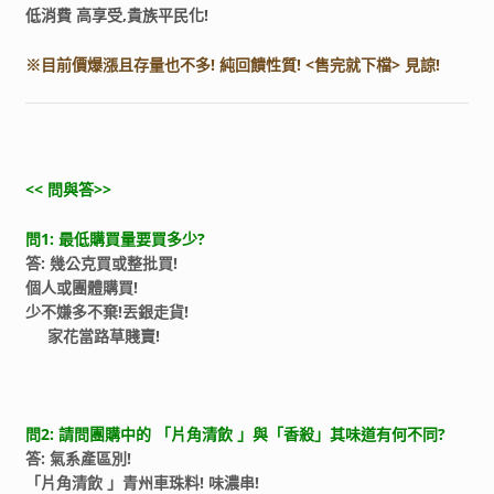
低消費 高享受,貴族平民化!
※目前價爆漲且存量也不多! 純回饋性質! <售完就下檔> 見諒!
<< 問與答>>
問1: 最低購買量要買多少?
答: 幾公克買或整批買!
個人或團體購買!
少不嫌多不棄!丟銀走貨!
家花當路草賤賣!
問2: 請問團購中的 「片角清飲 」與「香殺」其味道有何不同?
答: 氣系產區別!
「片角清飲 」青州車珠料! 味濃串!