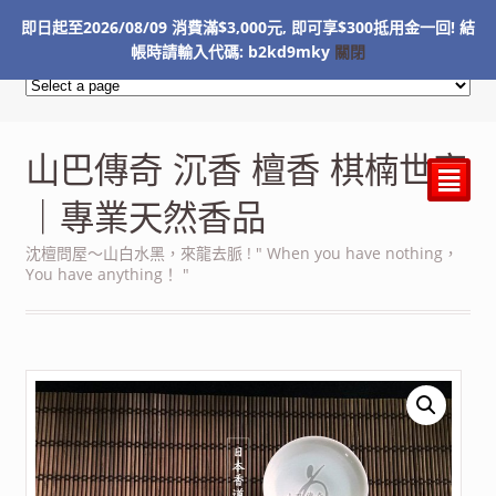
即日起至2026/08/09 消費滿$3,000元, 即可享$300抵用金一回! 結
NT$
0
帳時請輸入代碼: b2kd9mky
關閉
山巴傳奇 沉香 檀香 棋楠世家
²
｜專業天然香品
沈檀問屋～山白水黑，來龍去脈 ! " When you have nothing，
You have anything！ "