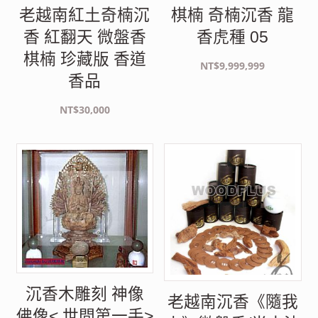
老越南紅土奇楠沉
棋楠 奇楠沉香 龍
香 紅翻天 微盤香
香虎種 05
棋楠 珍藏版 香道
NT$
9,999,999
香品
NT$
30,000
沉香木雕刻 神像
老越南沉香《隨我
佛像< 世間第一手>