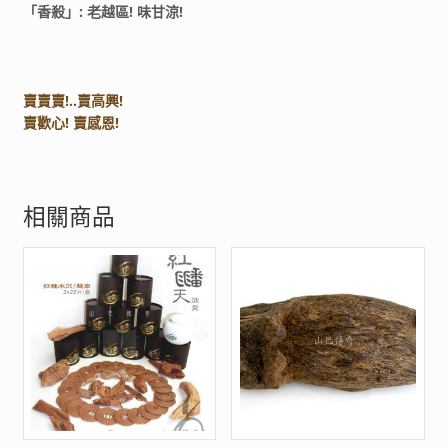
「香殺」: 老越區! 味甘涼!
賣賣賣!..賣高興!
賣歡心! 賣感恩!
相關商品