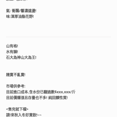
氣: 衝飄/馨濃遠盪!
味:渾厚油酯花野!
山有格!
水有韻!
石大為神山大為王!
賤賣不亂賣!
市場供參考:
目前進口成本,含水份已翻過數$xxx,xxx/斤
目前價爆漲且存量也不多! 純回饋性質!
<售完就下檔>
請!來秋入冬好賞飲!~~