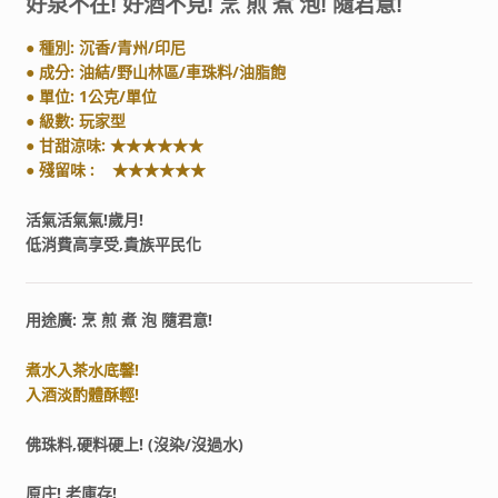
好泉不在! 好酒不見! 烹 煎 煮 泡! 隨君意!
● 種別: 沉香/青州/印尼
● 成分: 油結/野山林區/車珠料/油脂飽
● 單位: 1公克/單位
● 級數: 玩家型
● 甘甜涼味: ★★★★★
★
● 殘留味 : ★★★★★★
活氣活氣氣!歲月!
低消費高享受,貴族平民化
用途廣: 烹 煎 煮 泡 隨君意!
煮水入茶水底馨!
入酒淡酌體酥輕!
佛珠料,硬料硬上!
(沒染/沒過水)
原庄! 老庫存!