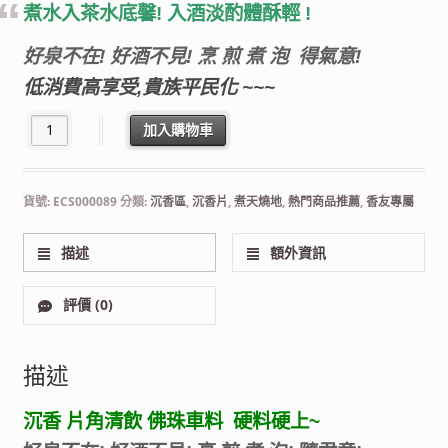
煮水入茶水底馨! 入酒淡酌體酥輕 !
好泉不在! 好酒不見! 烹 煎 煮 泡 得氣意!
低消費高享受,貴族平民化 ~~~
沉香佛珠車料 沉香片-片角清飲 香品香道 數量
加入購物車
貨號:
ECS000089
分類:
沉香區
,
沉香片
,
煮天燒地
,
熱門商品推薦
,
香友專屬
描述
額外資訊
評價 (0)
描述
沉香 片角清飲 佛珠車料 硬料硬上~