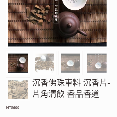
沉香佛珠車料 沉香片-
片角清飲 香品香道
NT$
600