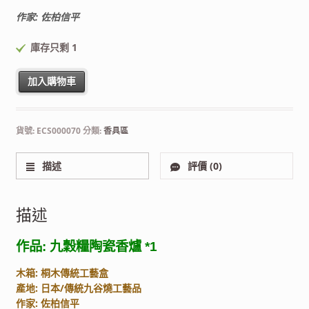
作家: 佐柏信平
庫存只剩 1
九穀糧陶瓷香爐 香道用品 數量
加入購物車
貨號:
ECS000070
分類:
香具區
描述
評價 (0)
描述
作品: 九穀糧陶瓷香爐 *1
木箱: 桐木傳統工藝盒
產地: 日本/傳統九谷燒工藝品
作家: 佐柏信平