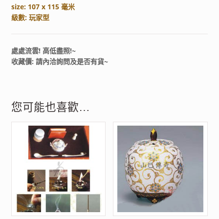
size: 107 x 115 毫米
級數: 玩家型
處處流雲! 高低盡照!~
收藏價: 請內洽詢問及是否有貨~
您可能也喜歡…