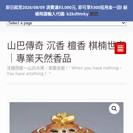
即日起至2026/08/09 消費滿$3,000元, 即可享$300抵用金一回! 結
NT$
0
帳時請輸入代碼: b2kd9mky
關閉
山巴傳奇 沉香 檀香 棋楠世家
²
｜專業天然香品
沈檀問屋～山白水黑，來龍去脈 ! " When you have nothing，
You have anything！ "