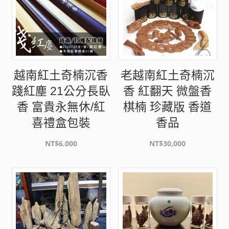
越南紅土奇楠沉香
老越南紅土奇楠沉
踐紅塵 21公分長臥
香 紅翻天 微盤香
香 富貴永無休/紅
棋楠 珍藏版 香道
喜禮盒包裝
香品
NT$
6,000
NT$
30,000