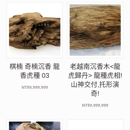
棋楠 奇楠沉香 龍
老越南沉香木<龍
香虎種 03
虎歸丹> 龍種虎相!
山神交付,托形演
NT$
9,999,999
奇!
NT$
9,999,999