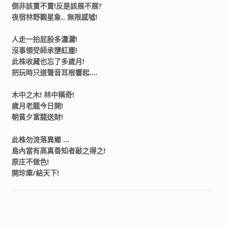
倒非該賣不賣!反是該展不展?
夜宿林野觀星象.. 無限感噓!
人走一拍屁股多瀟灑!
沒事領受師承墮紅塵!
此株收藏也忘了多歲月!
把玩時只道聲音耳根響起….
木中之木! 林中稱奇!
歲月老龍今日開!
朝貧夕富龍送財!
此株勿流落異鄉 …
島內當有高真善知者敲之得之!
原庄不做色!
開珍庫/結天下!