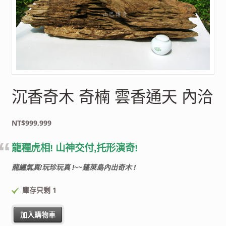
沉香奇木 奇楠 雲香通天 內洽
NT$
999,999
龍種虎相! 山神交付,托形演奇!
龍纏氣真!玩珍玩真 !~~蓬萊島內出奇木 !
庫存只剩 1
沉香奇木 奇楠 雲香通天 內洽 數量
加入購物車