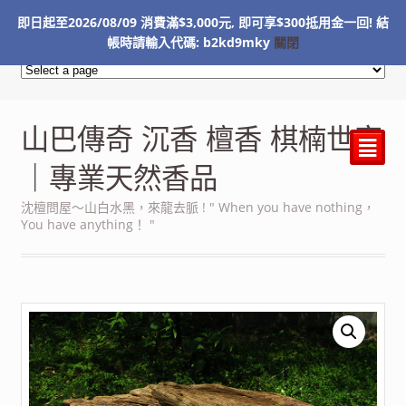
即日起至2026/08/09 消費滿$3,000元, 即可享$300抵用金一回! 結
NT$
0
帳時請輸入代碼: b2kd9mky
關閉
山巴傳奇 沉香 檀香 棋楠世家
²
｜專業天然香品
沈檀問屋～山白水黑，來龍去脈 ! " When you have nothing，
You have anything！ "