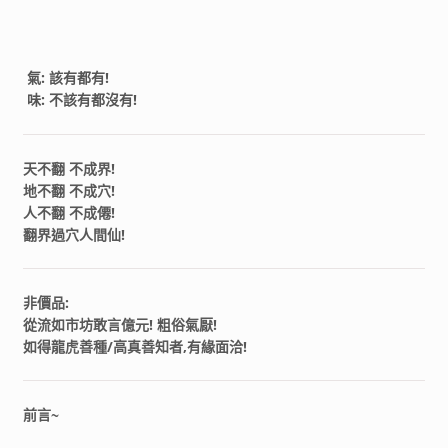
氣: 該有都有!
味: 不該有都沒有!
天不翻 不成界!
地不翻 不成穴!
人不翻 不成僊!
翻界過穴人間仙!
非價品:
從流如市坊敢言億元! 粗俗氣厭!
如得龍虎善種/高真善知者,有緣面洽!
前言~