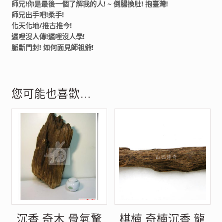
師兄!你是最後一個了解我的人! ~ 倒腸換肚! 抱臺灣!
師兄出手吧!柔手!
化天化地/推古推今!
遲哩沒人傳!遲哩沒人學!
脈斷門封! 如何面見師祖爺!
您可能也喜歡…
沉香 奇木 骨氣驚
棋楠 奇楠沉香 龍