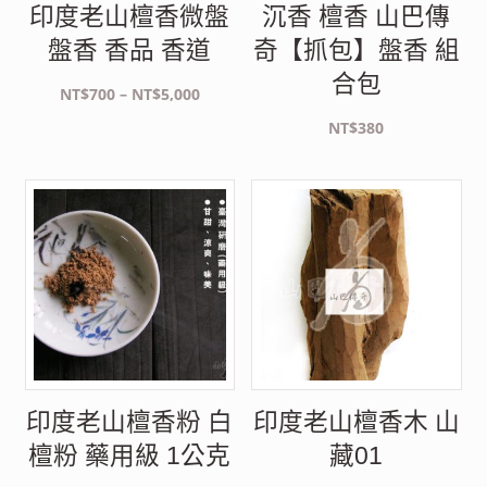
印度老山檀香微盤
沉香 檀香 山巴傳
盤香 香品 香道
奇【抓包】盤香 組
合包
價
NT$
700
–
NT$
5,000
格
NT$
380
範
圍：
NT$700
到
NT$5,000
印度老山檀香粉 白
印度老山檀香木 山
檀粉 藥用級 1公克
藏01