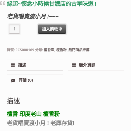
緣起~懷念小時候甘嬤店的古早味道 !
老貨唱賣渡小月 !~~~
印度老山檀香粉 300公克/包裝 香道香品 數量
加入購物車
貨號:
ECS000169
分類:
檀香區
,
檀香粉
,
熱門商品推薦
描述
額外資訊
評價 (0)
描述
檀香 印度老山 檀香粉
老貨唱賣渡小月 ! 老庫存貨!