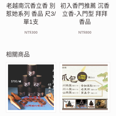
老越南沉香立香 別
初入香門推薦 沉香
惹她系列 香品 尺3/
立香-入門型 拜拜
單1支
香品
NT$
300
NT$
800
相關商品