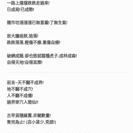
一路上撞撞跌跌走過來!
已成局!已成勢!
隨市坊漲漲漲已無意義!了無生氣!
故大膽追跌,追落!
跌跌落落,輕傷不療,重傷自療!
破網成蔭,卻也造就龍種虎子,成林成森!
自得天地!自得其樂!
前言~天不翻不成界!
地不翻不成穴!
人不翻不成僊!
過界穿穴人間仙!!
古早貨隨緣賣,非關數量!
售完為止! (店小貨少,見諒!)