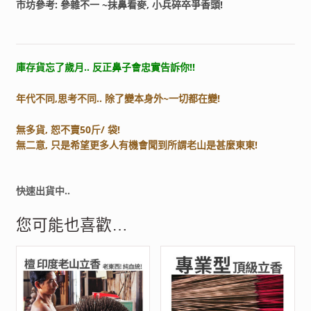
市坊參考: 參雜不一 ~抹鼻看麥, 小兵碎卒爭香頭!
庫存貨忘了歲月.. 反正鼻子會忠實告訴你!!
年代不同,思考不同.. 除了變本身外~一切都在變!
無多貨, 恕不賣50斤/ 袋!
無二意, 只是希望更多人有機會聞到所謂老山是甚麼東東!
快速出貨中..
您可能也喜歡…