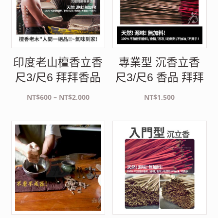
印度老山檀香立香
專業型 沉香立香
尺3/尺6 拜拜香品
尺3/尺6 香品 拜拜
價
NT$
600
–
NT$
2,000
NT$
1,500
格
範
圍：
NT$600
到
NT$2,000