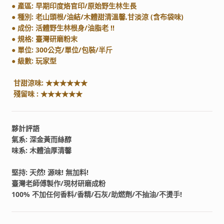
● 產區: 早期印度烙官印/原始野生林生長
● 種別: 老山頭根/油結/木體甜清溫馨,甘淡涼 (含布袋味)
● 成份: 活體野生林根身/油脂老 !!
● 規格: 臺灣研磨粉末
● 單位: 300公克/單位/包裝/半斤
● 級數: 玩家型
甘甜涼味: ★★★★★★
殘留味 : ★★★★★★
夥計評語
氣系: 深金黃而絲醇
味系: 木體油厚清馨
堅持: 天然! 源味! 無加料!
臺灣老師傅製作/現材研磨成粉
100% 不加任何香料/香精/石灰/助燃劑/不抽油/不燙手!