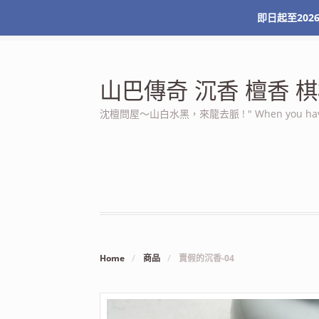
即日起至2026
最新消息
關於本站
服務條款
我的帳號
山巴傳奇 沉香 檀香
沈檀問屋～山白水黑，來龍去脈 ! " When you have n
Home
/
商品
/
賣假的沉香-04