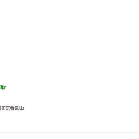
嗎?
正沉香氣味!