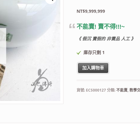
NT$
9,999,999
不能賣! 賣不得!!!~
《 假沉 賣假的 非賣品 人工 》
庫存只剩 1
賣假的沉香-04 數量
加入購物車
貨號:
ECS000127
分類:
不能賣
,
教學