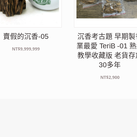
賣假的沉香-05
沉香考古題 早期製
業最愛 TeriB -01 
NT$
9,999,999
教學收藏版 老貨存
30多年
NT$
2,900