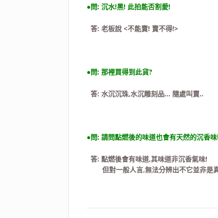
●問: 沉水!黑! 此拍能否割愛!
答: 老板說 <不能賣! 賣不得!>
●問: 那裡買得到此貨?
答: 水沉沉珠,水沉雕刻品… 隨處叫賣..
●問: 請問點燃後的味道也會有天然的沉香味
答: 點燃後會有味道,其味道非沉香氣味!
但對一般人言,無法分辨出不它並非是真