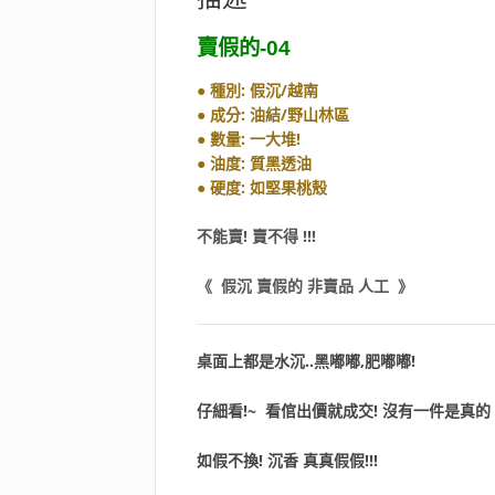
賣假的-04
● 種別: 假沉/越南
● 成分: 油結/野山林區
● 數量: 一大堆!
● 油度: 質黑透油
● 硬度: 如堅果桃殼
不能賣! 賣不得 !!!
《 假沉 賣假的 非賣品 人工 》
桌面上都是水沉..黑嘟嘟,肥嘟嘟!
仔細看!~ 看倌出價就成交! 沒有一件是真的 !
如假不換! 沉香 真真假假!!!