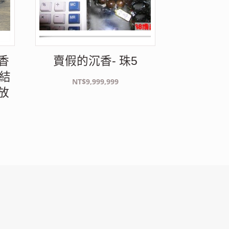
香
賣假的沉香- 珠5
熟結
NT$
9,999,999
放