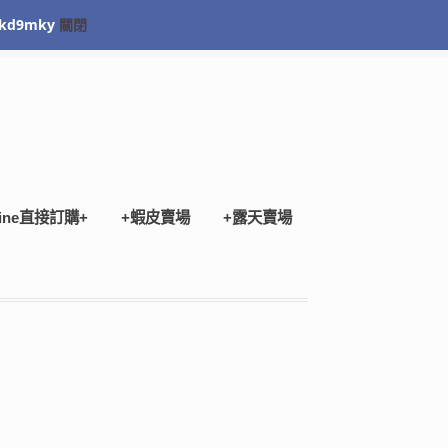
kd9mky
關閉
Checkout
ine直接訂購+
+蝦皮賣場
+露天賣場