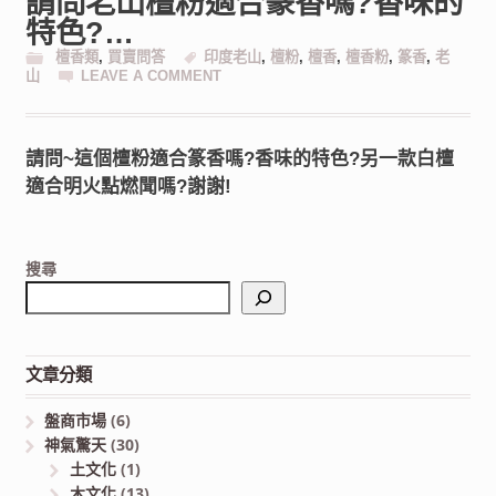
請問老山檀粉適合篆香嗎?香味的
特色?…
檀香類
,
買賣問答
印度老山
,
檀粉
,
檀香
,
檀香粉
,
篆香
,
老
山
LEAVE A COMMENT
請問~這個檀粉適合篆香嗎?香味的特色?另一款白檀
適合明火點燃聞嗎?謝謝!
搜尋
文章分類
盤商市場
(6)
神氣驚天
(30)
土文化
(1)
木文化
(13)