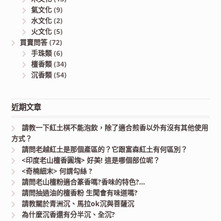
氣文化
(9)
水文化
(2)
火文化
(5)
買賣問答
(72)
手珠類
(6)
檀香類
(34)
沉香類
(54)
近期文章
請教一下紅土棋不能泡飲，除了適合煎香以外有沒有其他使用
方式？
請問老越紅土是那個產區的？它跟富森紅土有何區別？
<印度老山檀香圓塊> 好美! 這是哪個部位呢？
<奇楠細末> 何謂勾絲 ?
請問老山檀粉適合篆香嗎?香味的特色?…
請問抽過油的檀香粉 生聞會有味道嗎?
請教關於青洲沉、馬拉ok沉與菩薩沉
為什麼沉香還有分半沉、全沉?