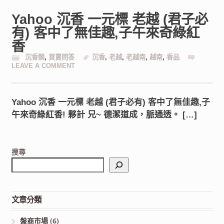
Yahoo 沉香 一元標 老越 (君子必
有) 客中了無佳趣,子午來奇綠紅
香
沉香類
,
買賣問答
沉香
,
老越
,
老越南
,
越南
,
香品
LEAVE A COMMENT
Yahoo 沉香 一元標 老越 (君子必有) 客中了無佳趣,子
午來奇綠紅香! 夥計 兄~ 德潔道成，脈通透。 […]
搜尋
文章分類
盤商市場
(6)