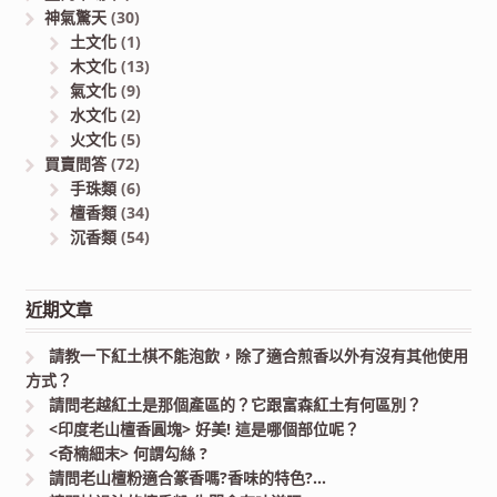
神氣驚天
(30)
土文化
(1)
木文化
(13)
氣文化
(9)
水文化
(2)
火文化
(5)
買賣問答
(72)
手珠類
(6)
檀香類
(34)
沉香類
(54)
近期文章
請教一下紅土棋不能泡飲，除了適合煎香以外有沒有其他使用
方式？
請問老越紅土是那個產區的？它跟富森紅土有何區別？
<印度老山檀香圓塊> 好美! 這是哪個部位呢？
<奇楠細末> 何謂勾絲 ?
請問老山檀粉適合篆香嗎?香味的特色?…