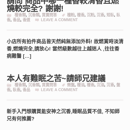
請問 商品中哪一種香較清香且燃
燒較完全? 謝謝!
檀香類
,
沉香類
,
買賣問答
檀粉
,
檀香
,
沉粉
,
沉香
,
短臥
,
臥
香
,
香品
,
香道
LEAVE A COMMENT
小店所有拍件商品皆天然純無添加外料! 故燃賞時淡清
香,燃燒完全,請放心! 當然級數越往上越迷人 ,往往香
病難醫 […]
本人有難眠之苦~請師兄建議
檀香類
,
沉香類
,
買賣問答
微盤
,
檀油
,
檀香
,
沉油
,
沉香
,
盤
香
,
臥香
,
香品
LEAVE A COMMENT
新手入門想購買能安神之沉香,睡眠品質不佳, 不知師
兄有何推薦?