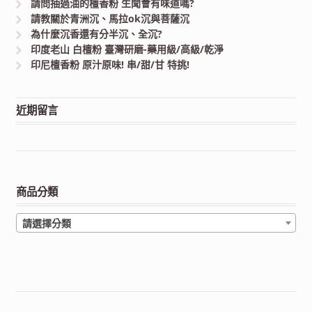
請問抽過油的檀香粉 生聞會有味道嗎?
請教關於青洲沉、馬拉ok沉與菩薩沉
為什麼沉香還有分半沉、全沉?
印度老山 白檀粉 臺灣研磨-藥用級/高級/乾淨
印尼檀香粉 原汁原味! 串/甜/甘 特挑!
近期留言
商品分類
請選擇分類