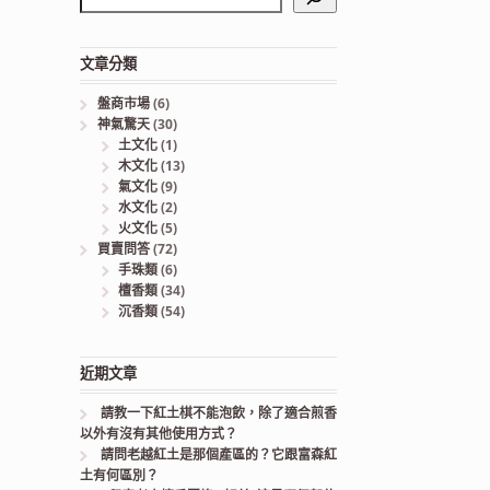
文章分類
盤商市場
(6)
神氣驚天
(30)
土文化
(1)
木文化
(13)
氣文化
(9)
水文化
(2)
火文化
(5)
買賣問答
(72)
手珠類
(6)
檀香類
(34)
沉香類
(54)
近期文章
請教一下紅土棋不能泡飲，除了適合煎香
以外有沒有其他使用方式？
請問老越紅土是那個產區的？它跟富森紅
土有何區別？