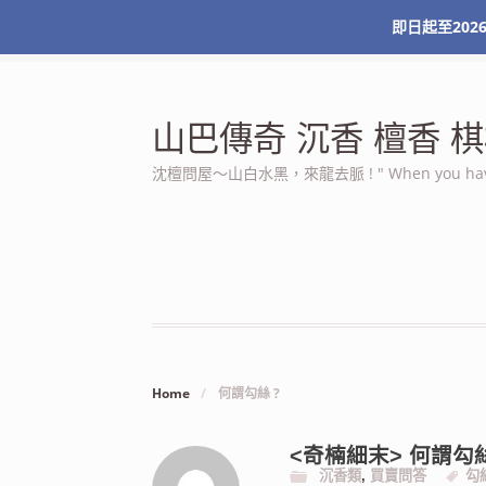
即日起至2026
最新消息
關於本站
服務條款
我的帳號
山巴傳奇 沉香 檀香
沈檀問屋～山白水黑，來龍去脈 ! " When you have n
Home
/
何謂勾絲 ?
<奇楠細末> 何謂勾絲
沉香類
,
買賣問答
勾