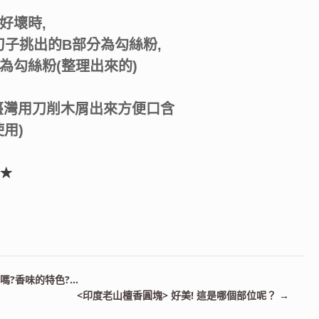
好壞時,
刀子挑出的B部分為勾絲粉,
為勾絲粉(整理出來的)
臺灣用刀削木屑出來方便口含
用)
★★
★
嗎?香味的特色?…
<印度老山檀香圓塊> 好美! 這是哪個部位呢？
→