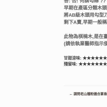
答:
否! 何謂勾絲
??
早期在產區分類木頭
將AB級木頭用勾型
剩下A賣,早期一般稱
此物為棋楠木,是在
(請依執業醫師指示使
甘甜涼味: ★★★★★
殘留味: ★★★★★★
←
請問老山檀粉適合篆香