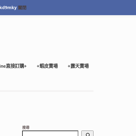
kd9mky
關閉
Checkout
ine直接訂購+
+蝦皮賣場
+露天賣場
搜尋