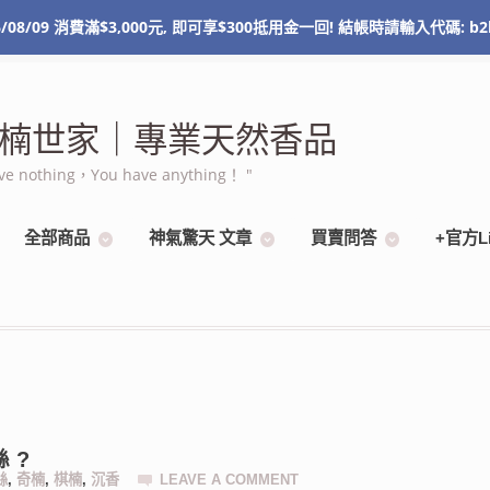
/08/09 消費滿$3,000元, 即可享$300抵用金一回! 結帳時請輸入代碼: b2
NT$
0
0 items
 棋楠世家｜專業天然香品
othing，You have anything！ "
全部商品
神氣驚天 文章
買賣問答
+官方L
 ?
絲
,
奇楠
,
棋楠
,
沉香
LEAVE A COMMENT