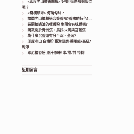
<印度老山檀香圓塊> 好美! 這是哪個部位
呢？
<奇楠細末> 何謂勾絲 ?
請問老山檀粉適合篆香嗎?香味的特色?…
請問抽過油的檀香粉 生聞會有味道嗎?
請教關於青洲沉、馬拉ok沉與菩薩沉
為什麼沉香還有分半沉、全沉?
印度老山 白檀粉 臺灣研磨-藥用級/高級/
乾淨
印尼檀香粉 原汁原味! 串/甜/甘 特挑!
近期留言