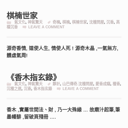
棋楠世家
氣文化
,
神氣驚天
奇楠
,
棋楠
,
棋楠世家
,
沈檀問屋
,
沉香
,
高
檔沉香
LEAVE A COMMENT
源奇香情, 道使人生, 情使人死 ! 源奇木晶 ,一氣無方,
體虛氣周!
《香木指玄錄》
氣文化
,
神氣驚天
夥計
,
山巴傳奇.沈檀問屋
,
愛香成癡
,
檀香
,
沉檀之道
,
沉香
,
香木指玄錄
LEAVE A COMMENT
香木 ,實屬世間法、財 , 乃一大殊緣 … 故磨汁起筆,筆
墨幡馡 ,留破頁殘冊 ….