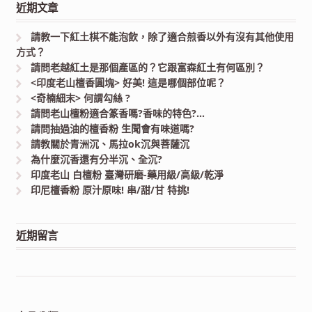
近期文章
請教一下紅土棋不能泡飲，除了適合煎香以外有沒有其他使用
方式？
請問老越紅土是那個產區的？它跟富森紅土有何區別？
<印度老山檀香圓塊> 好美! 這是哪個部位呢？
<奇楠細末> 何謂勾絲 ?
請問老山檀粉適合篆香嗎?香味的特色?…
請問抽過油的檀香粉 生聞會有味道嗎?
請教關於青洲沉、馬拉ok沉與菩薩沉
為什麼沉香還有分半沉、全沉?
印度老山 白檀粉 臺灣研磨-藥用級/高級/乾淨
印尼檀香粉 原汁原味! 串/甜/甘 特挑!
近期留言