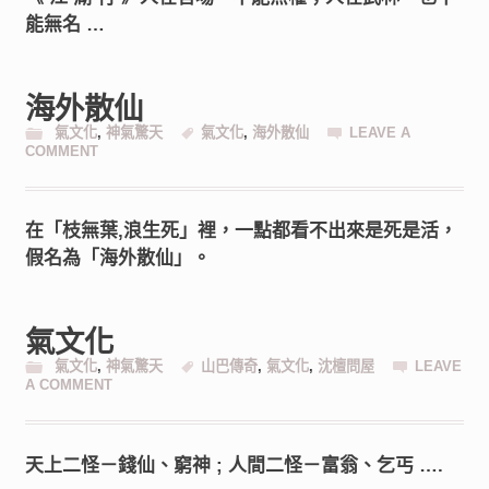
能無名 …
海外散仙
氣文化
,
神氣驚天
氣文化
,
海外散仙
LEAVE A
COMMENT
在「枝無葉,浪生死」裡，一點都看不出來是死是活，
假名為「海外散仙」。
氣文化
氣文化
,
神氣驚天
山巴傳奇
,
氣文化
,
沈檀問屋
LEAVE
A COMMENT
天上二怪－錢仙、窮神 ; 人間二怪－富翁、乞丐 ….