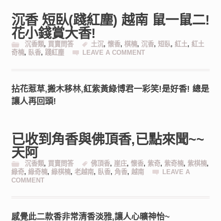
沉香 短臥(踐紅塵) 越南 鼠一鼠二!
花小錢賞大香!
沉香類
,
買賣問答
土沉
,
懷香
,
棋楠
,
沉香
,
短臥
,
紅土
,
紅土
奇楠
,
臥香
,
踐紅塵
LEAVE A COMMENT
拈花惹草,搬木移林,紅紫黃綠博君一彩笑!是好香! 總是
讓人再回頭!
已收到角香與佛頂香,已點來聞~~
天阿
沉香類
,
買賣問答
佛頂香
,
崖庄
,
懷香
,
紫奇
,
紫奇楠
,
紫棋楠
,
綠奇
,
綠奇楠
,
綠棋楠
,
老越南
,
臥香
,
角香
,
越南
LEAVE A
COMMENT
感覺此二款香非常清香淡雅,讓人心曠神怡~