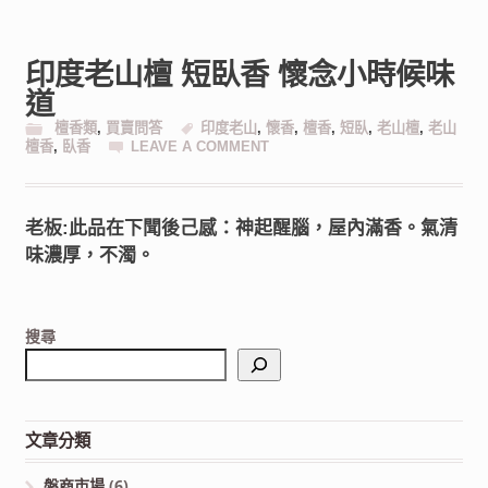
印度老山檀 短臥香 懷念小時候味
道
檀香類
,
買賣問答
印度老山
,
懷香
,
檀香
,
短臥
,
老山檀
,
老山
檀香
,
臥香
LEAVE A COMMENT
老板:此品在下聞後己感：神起醒腦，屋內滿香。氣清
味濃厚，不濁。
搜尋
文章分類
盤商市場
(6)