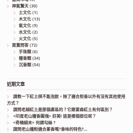
神氣驚天
(30)
土文化
(1)
木文化
(13)
氣文化
(9)
水文化
(2)
火文化
(5)
買賣問答
(72)
手珠類
(6)
檀香類
(34)
沉香類
(54)
近期文章
請教一下紅土棋不能泡飲，除了適合煎香以外有沒有其他使用
方式？
請問老越紅土是那個產區的？它跟富森紅土有何區別？
<印度老山檀香圓塊> 好美! 這是哪個部位呢？
<奇楠細末> 何謂勾絲 ?
請問老山檀粉適合篆香嗎?香味的特色?…