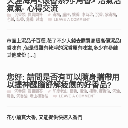
天涯海角<懷香系列-角香> 活氣活
氣氣- 心得交流
沉香類
,
買賣問答
奇楠
,
崖庄
,
懷香
,
李時珍
,
沉香
,
紫奇楠
,
老越
,
臥香
,
角香
,
越南
LEAVE A COMMENT
市面上沉品千百種,花了不少大錢去購買高級高價沉品!
香味有 ,但是很難有乾淨的沉香原有味道,多少有參雜
其他成份 […]
您好: 請問是否有可以隨身攜帶用
以提神醒腦舒解疲憊的好香品?
沉香類
,
買賣問答
印度老山
,
懷香
,
檀油
,
檀香
,
檀香油
,
沉油
,
沉香
,
沉香油
,
老山檀香油
LEAVE A COMMENT
花小前賞大香, 又能提供快速入香門