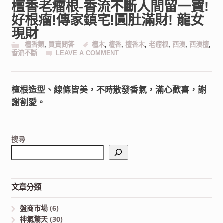
檀香老瘤根-香流不斷人間留一寶!
好根瘤!傳家鎮宅!圓肚滿財! 龍女
現財
檀香類
,
買賣問答
檀木
,
檀香
,
檀香木
,
老瘤根
,
西澳
,
西澳檀
,
香流不斷
LEAVE A COMMENT
檀根造型、線條皆美，不時散發香氣，滿心歡喜，謝
謝割愛。
搜尋
文章分類
盤商市場
(6)
神氣驚天
(30)