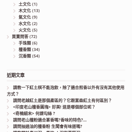
土文化
(1)
木文化
(13)
氣文化
(9)
水文化
(2)
火文化
(5)
買賣問答
(72)
手珠類
(6)
檀香類
(34)
沉香類
(54)
近期文章
請教一下紅土棋不能泡飲，除了適合煎香以外有沒有其他使用
方式？
請問老越紅土是那個產區的？它跟富森紅土有何區別？
<印度老山檀香圓塊> 好美! 這是哪個部位呢？
<奇楠細末> 何謂勾絲 ?
請問老山檀粉適合篆香嗎?香味的特色?…
請問抽過油的檀香粉 生聞會有味道嗎?