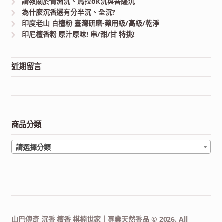
請教關於青洲沉、馬拉ok沉與菩薩沉
為什麼沉香還有分半沉、全沉?
印度老山 白檀粉 臺灣研磨-藥用級/高級/乾淨
印尼檀香粉 原汁原味! 串/甜/甘 特挑!
近期留言
商品分類
請選擇分類
山巴傳奇 沉香 檀香 棋楠世家｜專業天然香品 © 2026. All