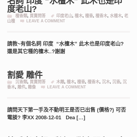
名詞 印度 “水檀木” 此木也是印
度老山?
檀香類
,
買賣問答
印度老山
,
檀木
,
檀香
,
檀香木
,
水檀木
,
老
山檀
LEAVE A COMMENT
請教~有個名詞 印度 “水檀木” 此木也是印度老山?
還是其它種的檀木..?謝謝
割愛 雕件
沉香類
,
買賣問答
木雕
,
檀木
,
檀香
,
檀香木
,
沉木
,
沉香
,
沉
香木
,
雕件
,
雕像
LEAVE A COMMENT
請問天下第一手及不動明王是否已出售 (價格?) 可否
電談? 李XX 2008-12-01 Dea […]