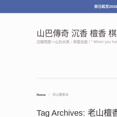
即日起至2026
最新消息
關於本站
服務條款
我的帳號
山巴傳奇 沉香 檀香
沈檀問屋～山白水黑，來龍去脈 ! " When you have n
Home
/
老山檀香油
Tag Archives: 老山