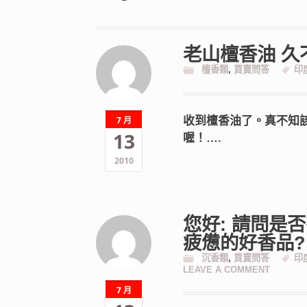
老山檀香油 久
檀香類
,
買賣問答
印
收到檀香油了。真不知
7 月
13
喔！….
2010
您好: 請問是
疲憊的好香品?
沉香類
,
買賣問答
印
LEAVE A COMMENT
7 月