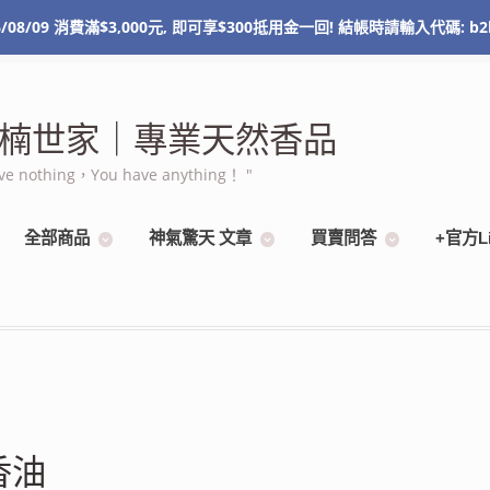
/08/09 消費滿$3,000元, 即可享$300抵用金一回! 結帳時請輸入代碼: b2
NT$
0
0 items
 棋楠世家｜專業天然香品
othing，You have anything！ "
全部商品
神氣驚天 文章
買賣問答
+官方L
檀香油