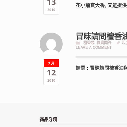
13
花小前賞大香, 又能提
2010
冒昧請問檀香
檀香類
,
買賣問答
印
LEAVE A COMMENT
7 月
請問 : 冒昧請問檀香
12
2010
商品分類