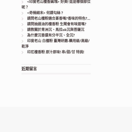
<印度老山檀香圓塊> 好美! 這是哪個部位
呢？
<奇楠細末> 何謂勾絲 ?
請問老山檀粉適合篆香嗎?香味的特色?…
請問抽過油的檀香粉 生聞會有味道嗎?
請教關於青洲沉、馬拉ok沉與菩薩沉
為什麼沉香還有分半沉、全沉?
印度老山 白檀粉 臺灣研磨-藥用級/高級/
乾淨
印尼檀香粉 原汁原味! 串/甜/甘 特挑!
近期留言