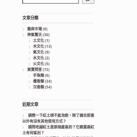
文章分類
盤商市場
(6)
神氣驚天
(30)
土文化
(1)
木文化
(13)
氣文化
(9)
水文化
(2)
火文化
(5)
買賣問答
(72)
手珠類
(6)
檀香類
(34)
沉香類
(54)
近期文章
請教一下紅土棋不能泡飲，除了適合煎香
以外有沒有其他使用方式？
請問老越紅土是那個產區的？它跟富森紅
土有何區別？