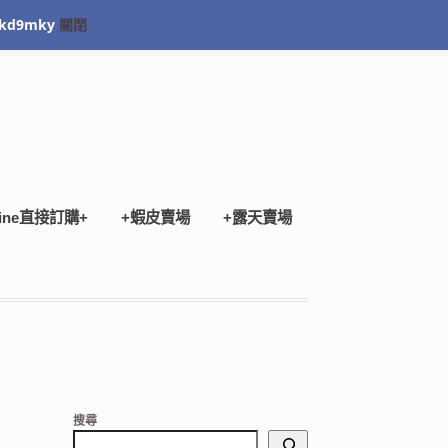
kd9mky
關閉
Checkout
ine直接訂購+
+蝦皮賣場
+露天賣場
搜尋