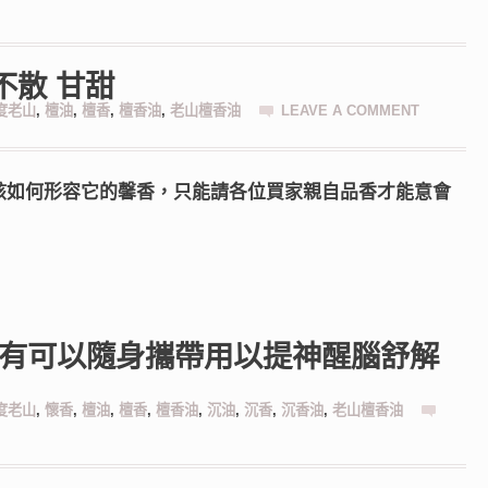
不散 甘甜
度老山
,
檀油
,
檀香
,
檀香油
,
老山檀香油
LEAVE A COMMENT
該如何形容它的馨香，只能請各位買家親自品香才能意會
否有可以隨身攜帶用以提神醒腦舒解
度老山
,
懷香
,
檀油
,
檀香
,
檀香油
,
沉油
,
沉香
,
沉香油
,
老山檀香油