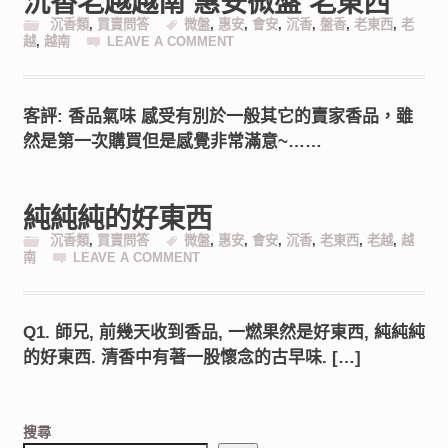
沉香老越越南 惠安微盤 老東西
沉香類
,
買賣問答
微盤
,
惠安
,
會安
,
沉香
,
盤香
,
老東西
,
老
越
,
越南
LEAVE A COMMENT
客評: 香品氣味 感受有別於一般其它的賣家香品，雖
然是第一次購買但是感覺非常滿意~……
純純純的好東西
沉香類
,
買賣問答
微盤
,
惠安
,
會安
,
沉香
,
老東西
,
老越
,
越
南
LEAVE A COMMENT
Q1. 師兄, 前幾天收到香品, 一燃果然是好東西, 純純純
的好東西. 清香中有著一股懷念的古早味. […]
搜尋