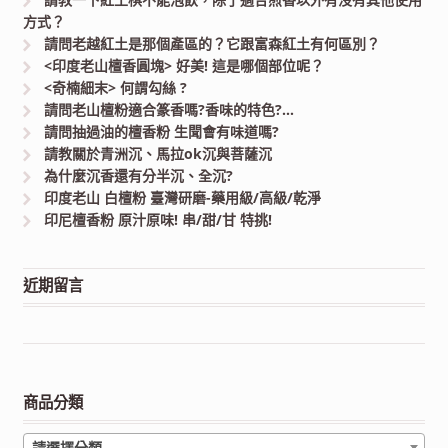
方式？
請問老越紅土是那個產區的？它跟富森紅土有何區別？
<印度老山檀香圓塊> 好美! 這是哪個部位呢？
<奇楠細末> 何謂勾絲 ?
請問老山檀粉適合篆香嗎?香味的特色?…
請問抽過油的檀香粉 生聞會有味道嗎?
請教關於青洲沉、馬拉ok沉與菩薩沉
為什麼沉香還有分半沉、全沉?
印度老山 白檀粉 臺灣研磨-藥用級/高級/乾淨
印尼檀香粉 原汁原味! 串/甜/甘 特挑!
近期留言
商品分類
請選擇分類