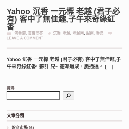
Yahoo 沉香 一元標 老越 (君子必
有) 客中了無佳趣,子午來奇綠紅
香
沉香類
,
買賣問答
沉香
,
老越
,
老越南
,
越南
,
香品
LEAVE A COMMENT
Yahoo 沉香 一元標 老越 (君子必有) 客中了無佳趣,子
午來奇綠紅香! 夥計 兄~ 德潔道成，脈通透。 […]
搜尋
文章分類
盤商市場
(6)