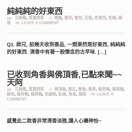
純純純的好東西
沉香類
,
買賣問答
微盤
,
惠安
,
會安
,
沉香
,
老東西
,
老越
,
越
南
LEAVE A COMMENT
Q1. 師兄, 前幾天收到香品, 一燃果然是好東西, 純純純
的好東西. 清香中有著一股懷念的古早味. […]
已收到角香與佛頂香,已點來聞~~
天阿
沉香類
,
買賣問答
佛頂香
,
崖庄
,
懷香
,
紫奇
,
紫奇楠
,
紫棋楠
,
綠奇
,
綠奇楠
,
綠棋楠
,
老越南
,
臥香
,
角香
,
越南
LEAVE A
COMMENT
感覺此二款香非常清香淡雅,讓人心曠神怡~