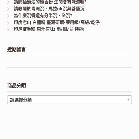
請問抽過油的檀香粉 生聞會有味道嗎?
請教關於青洲沉、馬拉ok沉與菩薩沉
為什麼沉香還有分半沉、全沉?
印度老山 白檀粉 臺灣研磨-藥用級/高級/乾淨
印尼檀香粉 原汁原味! 串/甜/甘 特挑!
近期留言
商品分類
請選擇分類