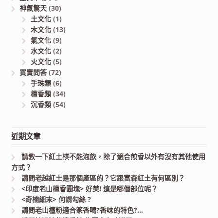
神氣驚天
(30)
土文化
(1)
木文化
(13)
氣文化
(9)
水文化
(2)
火文化
(5)
買賣問答
(72)
手珠類
(6)
檀香類
(34)
沉香類
(54)
近期文章
請教一下紅土棋不能泡飲，除了適合煎香以外有沒有其他使用
方式？
請問老越紅土是那個產區的？它跟富森紅土有何區別？
<印度老山檀香圓塊> 好美! 這是哪個部位呢？
<奇楠細末> 何謂勾絲 ?
請問老山檀粉適合篆香嗎?香味的特色?…