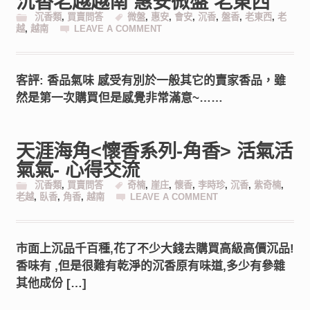
沉香老越越南 惠安微盤 老東西
沉香類
,
買賣問答
微盤
,
惠安
,
會安
,
沉香
,
盤香
,
老東西
,
老
越
,
越南
LEAVE A COMMENT
客評: 香品氣味 感受有別於一般其它的賣家香品，雖
然是第一次購買但是感覺非常滿意~……
天涯海角<懷香系列-角香> 活氣活
氣氣- 心得交流
沉香類
,
買賣問答
奇楠
,
崖庄
,
懷香
,
李時珍
,
沉香
,
紫奇楠
,
老越
,
臥香
,
角香
,
越南
LEAVE A COMMENT
市面上沉品千百種,花了不少大錢去購買高級高價沉品!
香味有 ,但是很難有乾淨的沉香原有味道,多少有參雜
其他成份 […]