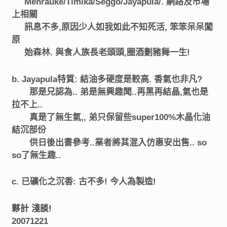
Menrauke/Timika/Seggo/Jayapula/. 網路及市場
上相關
訊息不多,原因少人如我如此不知死活, 笨笨呆呆闖
原
始森林. 與食人族長老頭頭,圈酒劃豬舞一生!
b. Jayapula特質: 結油多硬度是較高. 香氣也非凡?
那是兄
認為.. 弟是無興趣聞..再黑再結晶,氣也是
拉不上..
真是了
無生氣,, 弟只保留些super100%木晶化油
結沉部份
供日
後出書參考..業者將其混入仿惠安出售.. so
so了無生趣..
c. 已礦化之沉香: 古不多! 今人為製造!
夥計 淺談!
20071221