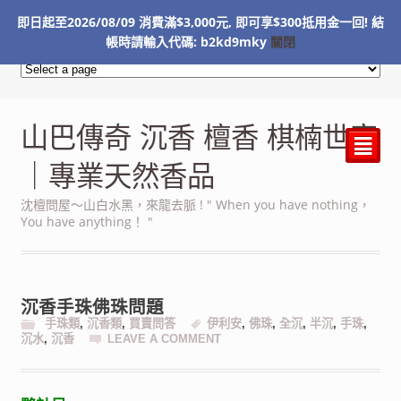
即日起至2026/08/09 消費滿$3,000元, 即可享$300抵用金一回! 結
NT$
0
帳時請輸入代碼: b2kd9mky
關閉
山巴傳奇 沉香 檀香 棋楠世家
²
｜專業天然香品
沈檀問屋～山白水黑，來龍去脈 ! " When you have nothing，
You have anything！ "
沉香手珠佛珠問題
手珠類
,
沉香類
,
買賣問答
伊利安
,
佛珠
,
全沉
,
半沉
,
手珠
,
沉水
,
沉香
LEAVE A COMMENT