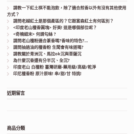
請教一下紅土棋不能泡飲，除了適合煎香以外有沒有其他使用
方式？
請問老越紅土是那個產區的？它跟富森紅土有何區別？
<印度老山檀香圓塊> 好美! 這是哪個部位呢？
<奇楠細末> 何謂勾絲 ?
請問老山檀粉適合篆香嗎?香味的特色?…
請問抽過油的檀香粉 生聞會有味道嗎?
請教關於青洲沉、馬拉ok沉與菩薩沉
為什麼沉香還有分半沉、全沉?
印度老山 白檀粉 臺灣研磨-藥用級/高級/乾淨
印尼檀香粉 原汁原味! 串/甜/甘 特挑!
近期留言
商品分類