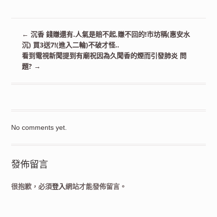
←
沉香 錢賺還有.人氣是賠不起,賺不回的!市坊稱(惠安水
沉) 買3送7!(進入二輪)不破才怪..
看到電視新聞提到有廟祝因為久聞香的煙而引發肺炎 問
題?
→
No comments yet.
發佈留言
很抱歉，必須
登入
網站才能發佈留言。