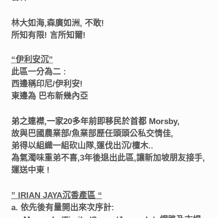
林大如海,森廣如洲, 不敢!
所知有限! 言所知爾!
“伊利安沉”
此區一分為二 :
西邊稱印尼/伊利安!
東邊為 巴布新幾內亞
弟之連襟,一家20多年前即移民於首都 Morsby,
故與巴國農業部/魚業部歷任頭頭公私交情佳,
弟得以組織一組砍山隊,運伐出沉/檀木..
為氣濁味重弟不喜,3年後退出此區,讓新加坡朋友接手,
運送中東 !
” IRIAN JAYA沉香產區 “
a. 依先後有量開出來次序計: