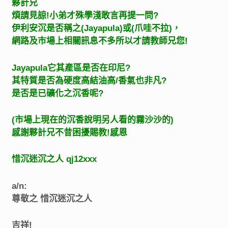
夥計兄
煩請見諒!小弟才殊學淺敢言再提一問?
伊利安沉是否稱之(Jayapula)或(爪哇不拉)，
網路及市場上相關訊息不多所以才請教師兄您!
Jayapula它其產區是否在印尼?
其特質是否為硬度高結油高/香氣也非凡?
是否是已礦化之沉香呢?
(市場上現在的沉香說明另人看的霧沙沙的)
感謝夥計兄不昔困擾賜教!感恩
惜沉迷沉之人 qj12xxx
a/n:
尊敬之 惜沉迷沉之人
吉祥!