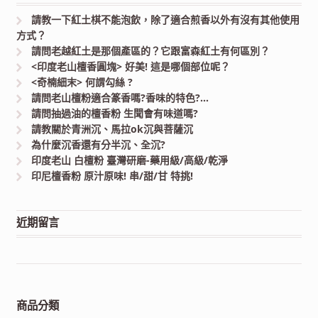
請教一下紅土棋不能泡飲，除了適合煎香以外有沒有其他使用
方式？
請問老越紅土是那個產區的？它跟富森紅土有何區別？
<印度老山檀香圓塊> 好美! 這是哪個部位呢？
<奇楠細末> 何謂勾絲 ?
請問老山檀粉適合篆香嗎?香味的特色?…
請問抽過油的檀香粉 生聞會有味道嗎?
請教關於青洲沉、馬拉ok沉與菩薩沉
為什麼沉香還有分半沉、全沉?
印度老山 白檀粉 臺灣研磨-藥用級/高級/乾淨
印尼檀香粉 原汁原味! 串/甜/甘 特挑!
近期留言
商品分類