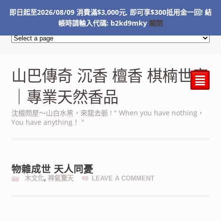
即日起至2026/08/09 消費滿$3,000元, 即可享$300抵用金一回! 結
NT$
0
帳時請輸入代碼: b2kd9mky
關閉
山巴傳奇 沉香 檀香 棋楠世家
²
｜專業天然香品
沈檀問屋～山白水黑，來龍去脈 ! " When you have nothing，
You have anything！ "
物雜成世 天人同憂
木文化
,
神氣驚天
LEAVE A COMMENT