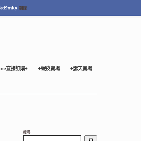
kd9mky
關閉
Checkout
ine直接訂購+
+蝦皮賣場
+露天賣場
搜尋