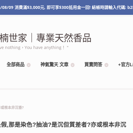
/08/09 消費滿$3,000元, 即可享$300抵用金一回! 結帳時請輸入代碼: b2
NT$
0
0 items
 棋楠世家｜專業天然香品
othing，You have anything！ "
全部商品
神氣驚天 文章
買賣問答
+官方L
亦或根本非沉香?
是假,那是染色?抽油?是沉但質差者?亦或根本非沉