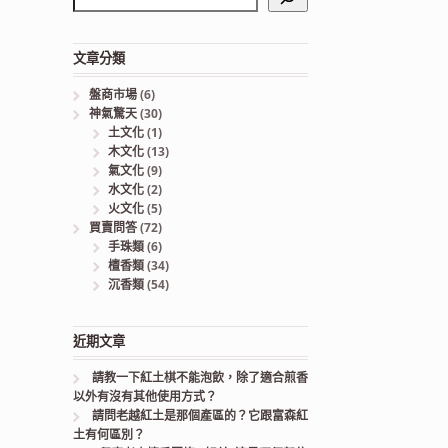
文章分類
盤商市場
(6)
神氣驚天
(30)
土文化
(1)
木文化
(13)
氣文化
(9)
水文化
(2)
火文化
(5)
買賣問答
(72)
手珠類
(6)
檀香類
(34)
沉香類
(54)
近期文章
請教一下紅土棋不能泡飲，除了適合煎香
以外有沒有其他使用方式？
請問老越紅土是那個產區的？它跟富森紅
土有何區別？