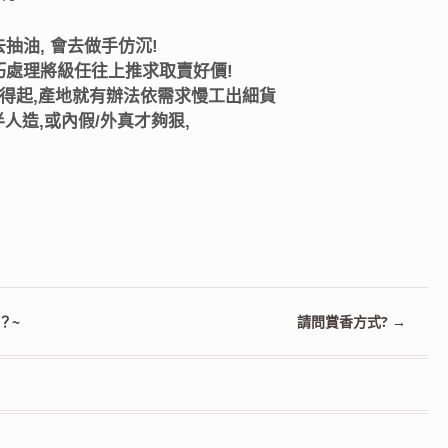
抽油, 會去做手仿沉!
巧處理將級任往上推求取賣好價!
得起,產地就有辦法依需求慢工出細貨
半人造,或內假/外真才夠狠,
!
？~
請問賞香方式?
→