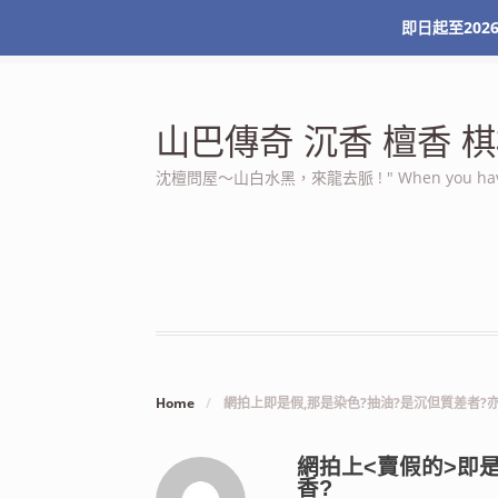
即日起至2026
最新消息
關於本站
服務條款
我的帳號
山巴傳奇 沉香 檀香
沈檀問屋～山白水黑，來龍去脈 ! " When you have n
Home
/
網拍上即是假,那是染色?抽油?是沉但質差者?
網拍上<賣假的>即
香?