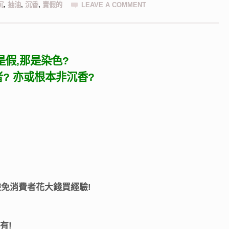
沉
,
抽油
,
沉香
,
賣假的
LEAVE A COMMENT
是假,那是染色?
者? 亦或根本非沉香?
避免消費者花大錢買經驗!
有!