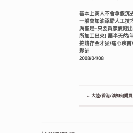
基本上商人不會拿假沉去
一般會加油添醋人工技
厲害是~只要買家價錢出
所加工出來!
屬半天然/
挖錢存金才猛!痛心疾首
夥計
2008/04/08
←
大陸/香港/澳如何購買
No comments yet.