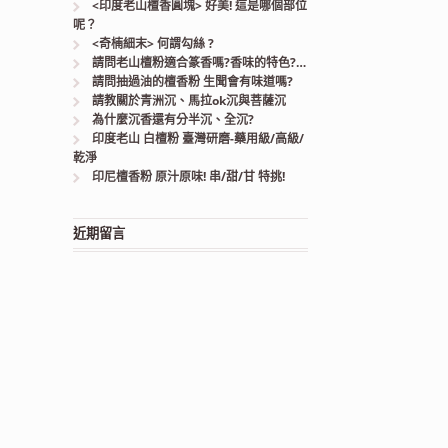
<印度老山檀香圓塊> 好美! 這是哪個部位
呢？
<奇楠細末> 何謂勾絲 ?
請問老山檀粉適合篆香嗎?香味的特色?…
請問抽過油的檀香粉 生聞會有味道嗎?
請教關於青洲沉、馬拉ok沉與菩薩沉
為什麼沉香還有分半沉、全沉?
印度老山 白檀粉 臺灣研磨-藥用級/高級/
乾淨
印尼檀香粉 原汁原味! 串/甜/甘 特挑!
近期留言