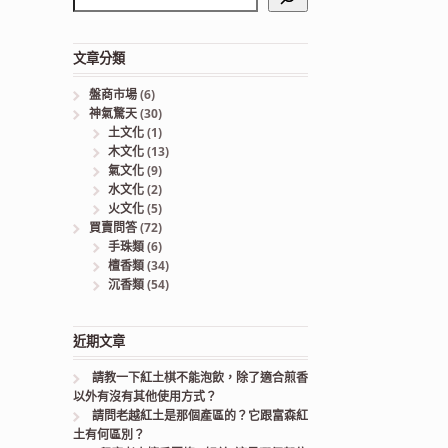
文章分類
盤商市場
(6)
神氣驚天
(30)
土文化
(1)
木文化
(13)
氣文化
(9)
水文化
(2)
火文化
(5)
買賣問答
(72)
手珠類
(6)
檀香類
(34)
沉香類
(54)
近期文章
請教一下紅土棋不能泡飲，除了適合煎香
以外有沒有其他使用方式？
請問老越紅土是那個產區的？它跟富森紅
土有何區別？