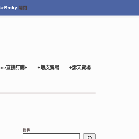
kd9mky
關閉
Checkout
ine直接訂購+
+蝦皮賣場
+露天賣場
搜尋