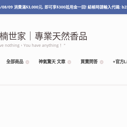
/08/09 消費滿$3,000元, 即可享$300抵用金一回! 結帳時請輸入代碼: b2
NT$
0
0 items
 棋楠世家｜專業天然香品
othing，You have anything！ "
全部商品
神氣驚天 文章
買賣問答
+官方L