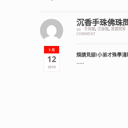
沉香手珠佛珠
手珠類
,
沉香類
,
買賣問答
COMMENT
7 月
煩請見諒!小弟才殊學淺敢
12
…..
2010