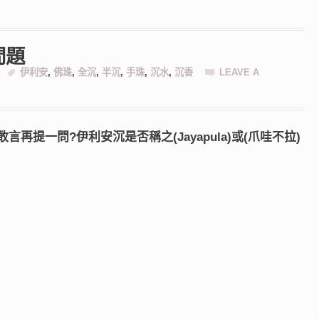
問題
伊利安
,
佛珠
,
全沉
,
半沉
,
手珠
,
沉水
,
沉香
LEAVE A
言再提一問?伊利安沉是否稱之(Jayapula)或(爪哇不拉)