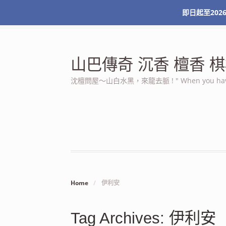
即日起至2026
最新消息
關於本站
服務條款
我的帳號
山巴傳奇 沉香 檀香
沈檀問屋～山白水黑，來龍去脈 ! " When you have n
Home
/
伊利安
Tag Archives: 伊利安