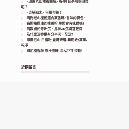
<印度老山檀香圓塊> 好美! 這是哪個部位
呢？
<奇楠細末> 何謂勾絲 ?
請問老山檀粉適合篆香嗎?香味的特色?…
請問抽過油的檀香粉 生聞會有味道嗎?
請教關於青洲沉、馬拉ok沉與菩薩沉
為什麼沉香還有分半沉、全沉?
印度老山 白檀粉 臺灣研磨-藥用級/高級/
乾淨
印尼檀香粉 原汁原味! 串/甜/甘 特挑!
近期留言