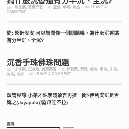
為什麼沉香還有分半沉、全沉?
沉香類
,
買賣問答
全沉
,
半沉
,
沉香
LEAVE A
COMMENT
問: 夥計安安 可以請問你一個問題嗎，為什麼沉香還
有分半沉、全沉?
沉香手珠佛珠問題
手珠類
,
沉香類
,
買賣問答
伊利安
,
佛珠
,
全沉
,
半沉
,
手珠
,
沉水
,
沉香
LEAVE A COMMENT
煩請見諒!小弟才殊學淺敢言再提一問?伊利安沉是否
稱之(Jayapula)或(爪哇不拉) …..
搜尋