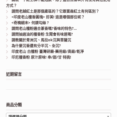
方式？
請問老越紅土是那個產區的？它跟富森紅土有何區別？
<印度老山檀香圓塊> 好美! 這是哪個部位呢？
<奇楠細末> 何謂勾絲 ?
請問老山檀粉適合篆香嗎?香味的特色?…
請問抽過油的檀香粉 生聞會有味道嗎?
請教關於青洲沉、馬拉ok沉與菩薩沉
為什麼沉香還有分半沉、全沉?
印度老山 白檀粉 臺灣研磨-藥用級/高級/乾淨
印尼檀香粉 原汁原味! 串/甜/甘 特挑!
近期留言
商品分類
請選擇分類