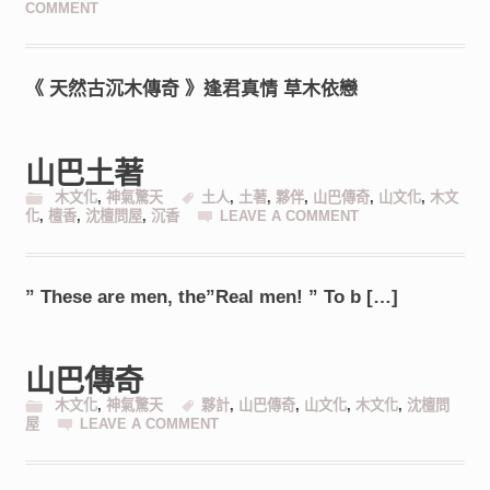
COMMENT
《 天然古沉木傳奇 》逢君真情 草木依戀
山巴土著
木文化
,
神氣驚天
土人
,
土著
,
夥伴
,
山巴傳奇
,
山文化
,
木文
化
,
檀香
,
沈檀問屋
,
沉香
LEAVE A COMMENT
” These are men, the”Real men! ” To b […]
山巴傳奇
木文化
,
神氣驚天
夥計
,
山巴傳奇
,
山文化
,
木文化
,
沈檀問
屋
LEAVE A COMMENT