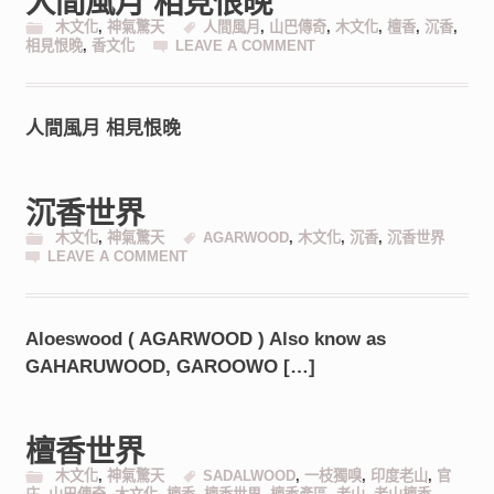
人間風月 相見恨晚
木文化
,
神氣驚天
人間風月
,
山巴傳奇
,
木文化
,
檀香
,
沉香
,
相見恨晚
,
香文化
LEAVE A COMMENT
人間風月 相見恨晚
沉香世界
木文化
,
神氣驚天
AGARWOOD
,
木文化
,
沉香
,
沉香世界
LEAVE A COMMENT
Aloeswood ( AGARWOOD ) Also know as
GAHARUWOOD, GAROOWO […]
檀香世界
木文化
,
神氣驚天
SADALWOOD
,
一枝獨嗅
,
印度老山
,
官