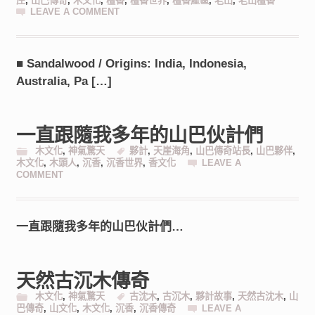
庄
,
山巴傳奇
,
木文化
,
檀香
,
檀香世界
,
檀香產區
,
老山
,
老山檀香
LEAVE A COMMENT
■ Sandalwood / Origins: India, Indonesia,
Australia, Pa […]
一直跟隨我多年的山巴伙計們
木文化
,
神氣驚天
夥計
,
天崖海角
,
山巴傳奇站長
,
山巴夥伴
,
木文化
,
木頭人
,
沉香
,
沉香世界
,
香文化
LEAVE A
COMMENT
一直跟隨我多年的山巴伙計們…
天然古沉木傳奇
木文化
,
神氣驚天
古沈木
,
古沉木
,
夥計故事
,
天然古沈木
,
山
巴傳奇
,
山文化
,
木文化
,
沉香
,
沉香傳奇
LEAVE A