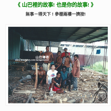
《 山巴裡的故事! 也是你的故事! 》
無事－得天下 ! 參棚兩褸一擠按!