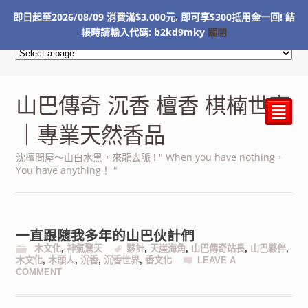
即日起至2026/08/09 消費滿$3,000元, 即可享$300抵用金一回! 結
NT$
0
帳時請輸入代碼: b2kd9mky
關閉
山巴傳奇 沉香 檀香 棋楠世家
²
｜專業天然香品
沈檀問屋～山白水黑，來龍去脈 ! " When you have nothing，
You have anything！ "
一直跟隨我多年的山巴伙計們
木文化
,
神氣驚天
夥計
,
天崖海角
,
山巴傳奇站長
,
山巴夥伴
,
木文化
,
木頭人
,
沉香
,
沉香世界
,
香文化
LEAVE A
COMMENT