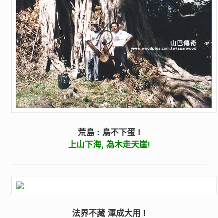
荒島 : 鳥不下蛋 !
上山下海, 為木走天崖!
法界不藏 渾成大用 !