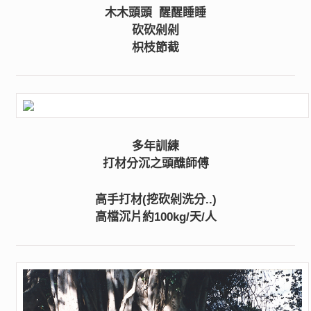
木木頭頭 醒醒睡睡
砍砍剁剁
枳枝節截
多年訓練
打材分沉之頭醮師傅
高手打材(挖砍剁洗分..)
高檔沉片約100kg/天/人