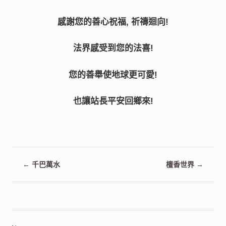
感謝您的善心祝福, 祈禱迴向!
法界感受到您的法喜!
您的善舉使地球更可愛!
也讓站長平安回鄉來!
←
千巴萬水
檀香世界
→