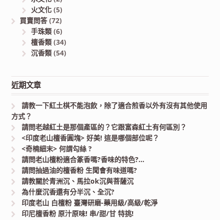
火文化
(5)
買賣問答
(72)
手珠類
(6)
檀香類
(34)
沉香類
(54)
近期文章
請教一下紅土棋不能泡飲，除了適合煎香以外有沒有其他使用
方式？
請問老越紅土是那個產區的？它跟富森紅土有何區別？
<印度老山檀香圓塊> 好美! 這是哪個部位呢？
<奇楠細末> 何謂勾絲 ?
請問老山檀粉適合篆香嗎?香味的特色?…
請問抽過油的檀香粉 生聞會有味道嗎?
請教關於青洲沉、馬拉ok沉與菩薩沉
為什麼沉香還有分半沉、全沉?
印度老山 白檀粉 臺灣研磨-藥用級/高級/乾淨
印尼檀香粉 原汁原味! 串/甜/甘 特挑!